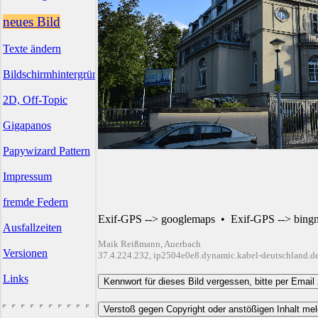
neues Bild
Texte ändern
Bildschirmhintergründe
2D, Off-Topic
Gigapanos
Papywizard Pattern
Impressum
fremde Federn
Exif-GPS --> googlemaps
•
Exif-GPS --> bing
Ausfallzeiten
Maik Reißmann, Auerbach
Versionen
37.4.224.232, ip2504e0e8.dynamic.kabel-deutschland.d
Links