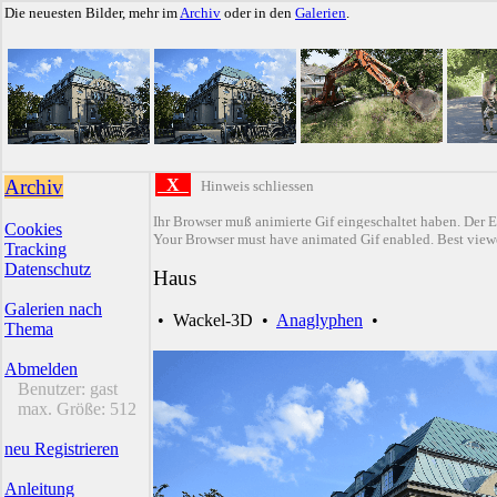
Die neuesten Bilder, mehr im
Archiv
oder in den
Galerien
.
Archiv
X
Hinweis schliessen
Ihr Browser muß animierte Gif eingeschaltet haben. Der E
Cookies
Your Browser must have animated Gif enabled. Best viewe
Tracking
Datenschutz
Haus
Galerien nach
•
Wackel-3D
•
Anaglyphen
•
Thema
Abmelden
Benutzer:
gast
max. Größe:
512
neu Registrieren
Anleitung