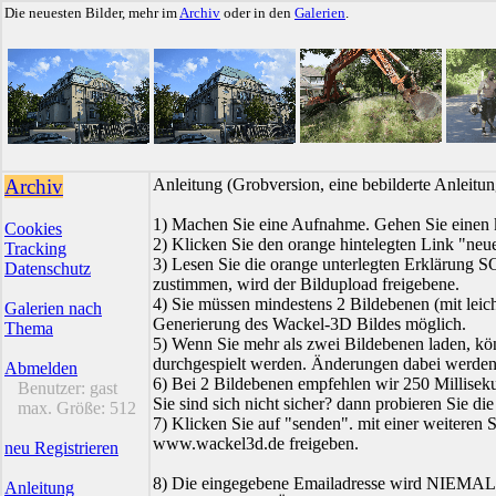
Die neuesten Bilder, mehr im
Archiv
oder in den
Galerien
.
Archiv
Anleitung (Grobversion, eine bebilderte Anleit
1) Machen Sie eine Aufnahme. Gehen Sie einen k
Cookies
2) Klicken Sie den orange hintelegten Link "neue
Tracking
3) Lesen Sie die orange unterlegten Erklärung
Datenschutz
zustimmen, wird der Bildupload freigebene.
4) Sie müssen mindestens 2 Bildebenen (mit leich
Galerien nach
Generierung des Wackel-3D Bildes möglich.
Thema
5) Wenn Sie mehr als zwei Bildebenen laden, kö
durchgespielt werden. Änderungen dabei werden s
Abmelden
6) Bei 2 Bildebenen empfehlen wir 250 Millisek
Benutzer:
gast
Sie sind sich nicht sicher? dann probieren Sie die
max. Größe:
512
7) Klicken Sie auf "senden". mit einer weiteren 
www.wackel3d.de freigeben.
neu Registrieren
8) Die eingegebene Emailadresse wird NIEMALS 
Anleitung