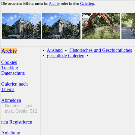
Die neuesten Bilder, mehr im
Archiv
oder in den
Galerien
.
Archiv
•
Ausland
•
Historisches und Geschichtliches
•
geschützte Galerien
•
Cookies
Tracking
Datenschutz
Galerien nach
Thema
Abmelden
Benutzer:
gast
max. Größe:
512
neu Registrieren
Anleitung