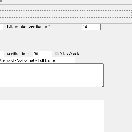
ir
Bildwinkel vertikal in °
vertikal in %
Zick-Zack