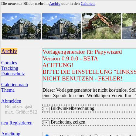
Die neuesten Bilder, mehr im
Archiv
oder in den
Galerien
.
Archiv
Vorlagengenerator für Papywizard
Version 0.9.0.0 - BETA
Cookies
ACHTUNG!
Tracking
BITTE DIE EINSTELLUNG "LINKSS
Datenschutz
NICHT BENUTZEN - FEHLER!
Galerien nach
Thema
Dieser Vorlagengenerator ist nicht kostenlos. Sol
einer Spende für einen Wohltätigen Verein Ihrer
Abmelden
Benutzer:
gast
Bildwinkelberechnung
max. Größe:
512
Bracketing zeigen
neu Registrieren
Anleitung