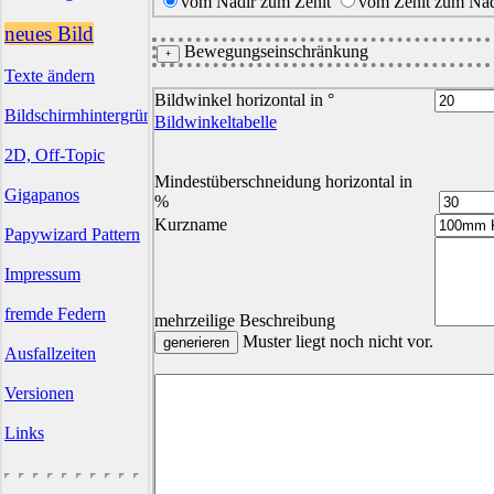
vom Nadir zum Zenit
vom Zenit zum Nad
neues Bild
Bewegungseinschränkung
Texte ändern
Bildwinkel horizontal in °
Bildschirmhintergründe
Bildwinkeltabelle
2D, Off-Topic
Mindestüberschneidung horizontal in
Gigapanos
%
Kurzname
Papywizard Pattern
Impressum
fremde Federn
mehrzeilige Beschreibung
Muster liegt noch nicht vor.
Ausfallzeiten
Versionen
Links